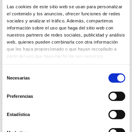
Las cookies de este sitio web se usan para personalizar
el contenido y los anuncios, ofrecer funciones de redes
sociales y analizar el tráfico. Además, compartimos
Lo mío no son solo papeles: es
información sobre el uso que haga del sitio web con
ayudarte a que avances con
nuestros partners de redes sociales, publicidad y análisis
web, quienes pueden combinarla con otra información
claridad y sin dolores de
que les haya proporcionado o que hayan recopilado a
cabeza.
partir del uso que haya hecho de sus servicios.
Selección
Necesarias
de
Mi trabajo no se limita a preparar
consentimiento
documentos o rellenar solicitudes. Sé lo
Preferencias
que supone enfrentarse a procedimientos
largos, criterios cambiantes y plazos
ajustados. Por eso, lo que ofrezco es algo
Estadística
más: claridad, estrategia y tranquilidad.
Con el tiempo, muchos de mis clientes